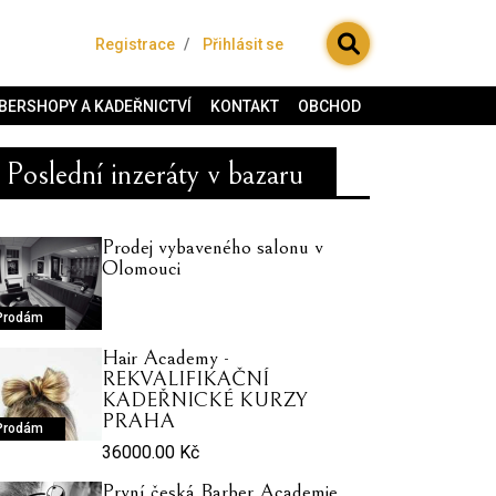
Registrace
Přihlásit se
BERSHOPY A KADEŘNICTVÍ
KONTAKT
OBCHOD
Poslední inzeráty v bazaru
Prodej vybaveného salonu v
Olomouci
Prodám
Hair Academy -
REKVALIFIKAČNÍ
KADEŘNICKÉ KURZY
PRAHA
Prodám
36000.00 Kč
První česká Barber Academie