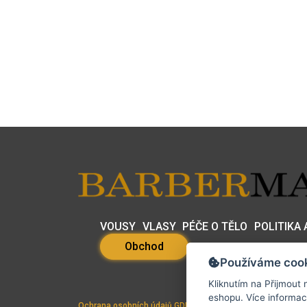
VOUSY
VLASY
PÉČE O TĚLO
POLITIKA
Obchod
Používáme coo
Kliknutím na
Přijmout
n
eshopu. Více in
Ochrana osobních údajů GDPR