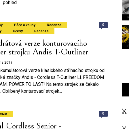
pohled...
0
sy
Péče o vousy
Recenze
y
Účesy
Recenze
drátová verze konturovacího
er strojku Andis T-Outliner
zna 2019
kumulátorová verze klasického střihacího strojku od
ké značky Andis - Cordless T-Outliner Li. FREEDOM
AM, POWER TO LAST! Na tento strojek se čekalo
. Oblíbený konturovací strojek...
0
enze
l Cordless Senior -