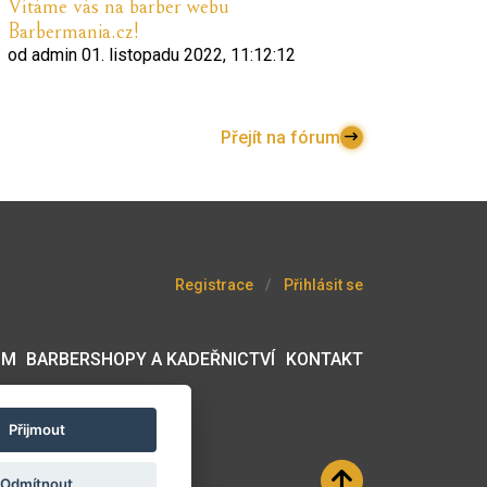
Vítáme vás na barber webu
Barbermania.cz!
od
admin
01. listopadu 2022, 11:12:12
Přejít na fórum
Registrace
Přihlásit se
UM
BARBERSHOPY A KADEŘNICTVÍ
KONTAKT
Přijmout
Odmítnout