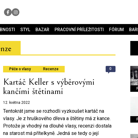
OBNOSTI
STYL
BAZAR
PRACOVNÍ PŘÍLEŽITOSTI
FÓRUM
BAR
enze
0
Péče o vlasy
Recenze
Kartáč Keller s výběrovými
kančími štětinami
12. května 2022
Tentokrát jsme se rozhodli vyzkoušet kartáč na
vlasy. Je z hruškového dřeva a štětiny má z kance.
Protože je vhodný na dlouhé vlasy, recenzi dostala
na starost má přítelkyně. Jedná se tedy o její