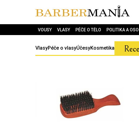
VOUSY
VLASY
PÉČE O TĚLO
POLITIKA A OS
Rec
Vlasy
Péče o vlasy
Účesy
Kosmetika