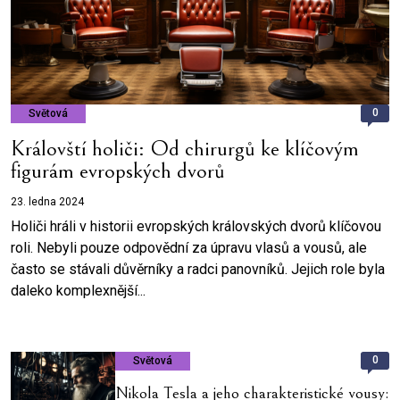
0
Světová
Královští holiči: Od chirurgů ke klíčovým
figurám evropských dvorů
23. ledna 2024
Holiči hráli v historii evropských královských dvorů klíčovou
roli. Nebyli pouze odpovědní za úpravu vlasů a vousů, ale
často se stávali důvěrníky a radci panovníků. Jejich role byla
daleko komplexnější...
0
Světová
Nikola Tesla a jeho charakteristické vousy: