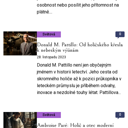
osobnost nebo posílit jeho přítomnost na
plátně....
0
Světová
Donald M. Pattillo: Od holičského křesla
k nebeským výšinám
28. listopadu 2023
Donald M. Pattillo není jen obyčejným
jménem v historii letectví. Jeho cesta od
skromného holiče až k pozici průkopníka v
leteckém průmyslu je příběhem odvahy,
inovace a nezdolné touhy létat. Pattillova...
0
Světová
Ambroise Paré: Holič a otec moderní