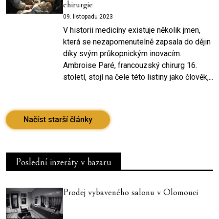
chirurgie
09. listopadu 2023
V historii medicíny existuje několik jmen,
která se nezapomenutelně zapsala do dějin
díky svým průkopnickým inovacím.
Ambroise Paré, francouzský chirurg 16.
století, stojí na čele této listiny jako člověk,...
Načíst starší články
Poslední inzeráty v bazaru
Prodej vybaveného salonu v Olomouci