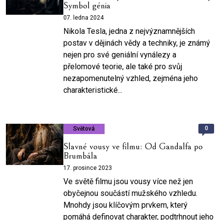
Symbol génia
07. ledna 2024
Nikola Tesla, jedna z nejvýznamnějších
postav v dějinách vědy a techniky, je známý
nejen pro své geniální vynálezy a
přelomové teorie, ale také pro svůj
nezapomenutelný vzhled, zejména jeho
charakteristické...
0
Světová
Slavné vousy ve filmu: Od Gandalfa po
Brumbála
17. prosince 2023
Ve světě filmu jsou vousy více než jen
obyčejnou součástí mužského vzhledu.
Mnohdy jsou klíčovým prvkem, který
pomáhá definovat charakter, podtrhnout jeho