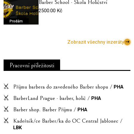
Barber School - Škola Holičství
2500.00 Kč
Prodám
Zobrazit všechny inzeráty
Pracovní příležitosti
Příjmu barbera do zavedeného Barber shopu /
PHA
BarberLand Prague - barber, holič /
PHA
Barber shop. Barber Příjmu /
PHA
Kadeřník/ce Barber/ka do OC Central Jablonec /
LBK