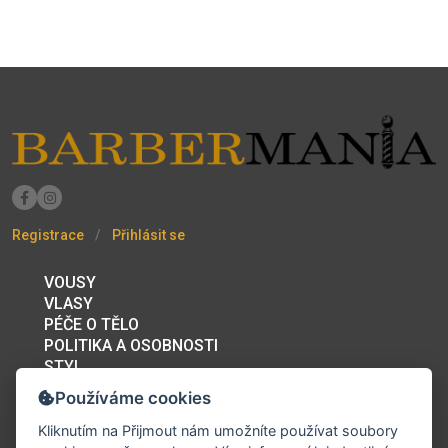
Registrace
Přihlásit se
VOUSY
VLASY
PÉČE O TĚLO
POLITIKA A OSOBNOSTI
STYL
BAZAR
Používáme cookies
PRACOVNÍ PŘÍLEŽITOSTI
FÓRUM
Kliknutím na
Přijmout
nám umožníte používat soubory