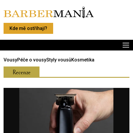
Kde mě ostříhají?
Vousy
Péče o vousy
Styly vousů
Kosmetika
Recenze