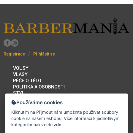
Registrace
Přihlásit se
VOUSY
VLASY
PÉČE O TĚLO
POLITIKA A OSOBNOSTI
STYL
BAZAR
Používáme cookies
PRACOVNÍ PŘÍLEŽITOSTI
FÓRUM
Kliknutím na
Přijmout
nám umožníte používat soubory
BARBERSHOPY A KADEŘNICTVÍ
cookie na našem eshopu. Více informací k jednotlivým
KONTAKT
kategoriím naleznete
zde