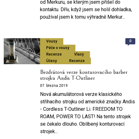
od Merkuru, se kterým jsem přišel do
kontaktu. Dřív, když jsem se holil dohladka,
používal jsem k tomu výhradně Merkur...
0
Vousy
Péče o vousy
Recenze
Vlasy
Účesy
Recenze
Bezdrátová verze konturovacího barber
strojku Andis T-Outliner
07. března 2019
Nová akumulátorová verze klasického
střihacího strojku od americké značky Andis
- Cordless T-Outliner Li. FREEDOM TO
ROAM, POWER TO LAST! Na tento strojek
se čekalo dlouho. Oblíbený konturovací
strojek...