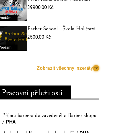
39900.00 Kč
Prodám
Barber School - Škola Holičství
2500.00 Kč
Prodám
Zobrazit všechny inzeráty
Pracovní příležitosti
Příjmu barbera do zavedeného Barber shopu
/
PHA
BarberLand Prague - barber, holič /