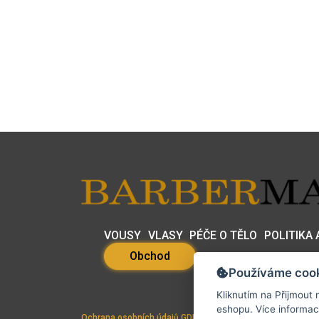
VOUSY
VLASY
PÉČE O TĚLO
POLITIKA
Obchod
Používáme coo
Kliknutím na
Přijmout
n
eshopu. Více in
Ochrana osobních údajů GDPR