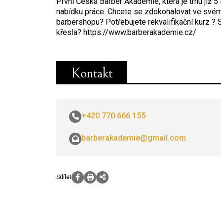
První Česká Barber Akademie, která je trhu již 5
nabídku práce. Chcete se zdokonalovat ve svém
barbershopu? Potřebujete rekvalifikační kurz ?
křesla? https://www.barberakademie.cz/
Kontakt
+420 770 666 155
barberakademie@gmail.com
Sdílet