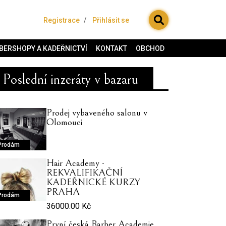
Registrace
Přihlásit se
BERSHOPY A KADEŘNICTVÍ
KONTAKT
OBCHOD
Poslední inzeráty v bazaru
Prodej vybaveného salonu v
Olomouci
Prodám
Hair Academy -
REKVALIFIKAČNÍ
KADEŘNICKÉ KURZY
PRAHA
Prodám
36000.00 Kč
První česká Barber Academie