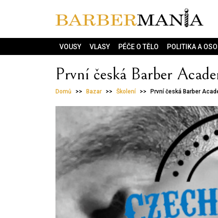
VOUSY
VLASY
PÉČE O TĚLO
POLITIKA A OS
První česká Barber Acad
Domů
Bazar
Školení
První česká Barber Aca