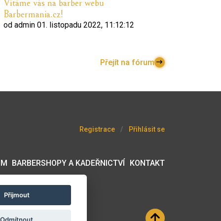
Vítáme vás na barber webu
Barbermania.cz!
od
admin
01. listopadu 2022, 11:12:12
Přejít na fórum
Registrace
Přihlásit se
UM
BARBERSHOPY A KADEŘNICTVÍ
KONTAKT
Přijmout
Odmítnout