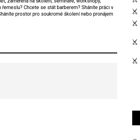
 let, zaměřená na školení, semináře, workshopy,
 řemeslu? Chcete se stát barberem? Sháníte práci v
 Sháníte prostor pro soukromé školení nebo pronájem