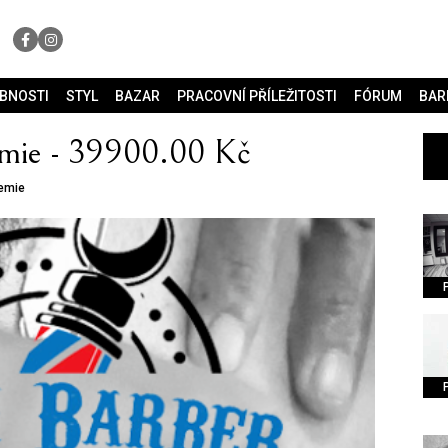
OBNOSTI
STYL
BAZAR
PRACOVNÍ PŘÍLEŽITOSTI
FÓRUM
BAR
emie - 39900.00 Kč
demie