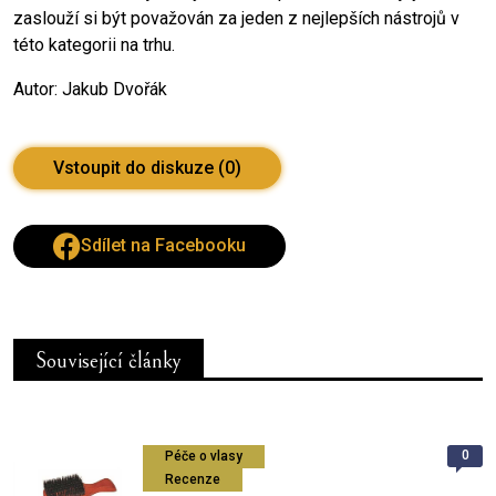
zaslouží si být považován za jeden z nejlepších nástrojů v
této kategorii na trhu.
Autor: Jakub Dvořák
Vstoupit do diskuze (0)
Sdílet na Facebooku
Související články
0
Péče o vlasy
Recenze