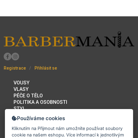
Registrace
Přihlásit se
VOUSY
VLASY
PÉČE O TĚLO
POLITIKA A OSOBNOSTI
STYL
BAZAR
Používáme cookies
PRACOVNÍ PŘÍLEŽITOSTI
FÓRUM
Kliknutím na
Přijmout
nám umožníte používat soubory
BARBERSHOPY A KADEŘNICTVÍ
cookie na našem eshopu. Více informací k jednotlivým