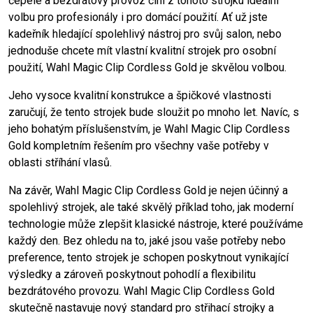
čepele a bezdrátový provoz činí z tohoto strojku ideální
volbu pro profesionály i pro domácí použití. Ať už jste
kadeřník hledající spolehlivý nástroj pro svůj salon, nebo
jednoduše chcete mít vlastní kvalitní strojek pro osobní
použití, Wahl Magic Clip Cordless Gold je skvělou volbou.
Jeho vysoce kvalitní konstrukce a špičkové vlastnosti
zaručují, že tento strojek bude sloužit po mnoho let. Navíc, s
jeho bohatým příslušenstvím, je Wahl Magic Clip Cordless
Gold kompletním řešením pro všechny vaše potřeby v
oblasti stříhání vlasů.
Na závěr, Wahl Magic Clip Cordless Gold je nejen účinný a
spolehlivý strojek, ale také skvělý příklad toho, jak moderní
technologie může zlepšit klasické nástroje, které používáme
každý den. Bez ohledu na to, jaké jsou vaše potřeby nebo
preference, tento strojek je schopen poskytnout vynikající
výsledky a zároveň poskytnout pohodlí a flexibilitu
bezdrátového provozu. Wahl Magic Clip Cordless Gold
skutečně nastavuje nový standard pro střihací strojky a