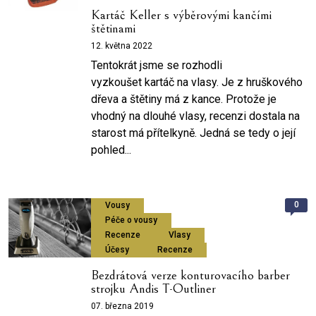
Kartáč Keller s výběrovými kančími
štětinami
12. května 2022
Tentokrát jsme se rozhodli
vyzkoušet kartáč na vlasy. Je z hruškového
dřeva a štětiny má z kance. Protože je
vhodný na dlouhé vlasy, recenzi dostala na
starost má přítelkyně. Jedná se tedy o její
pohled...
0
Vousy
Péče o vousy
Recenze
Vlasy
Účesy
Recenze
Bezdrátová verze konturovacího barber
strojku Andis T-Outliner
07. března 2019