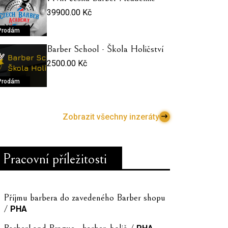
39900.00 Kč
Prodám
Barber School - Škola Holičství
2500.00 Kč
Prodám
Zobrazit všechny inzeráty
Pracovní příležitosti
Příjmu barbera do zavedeného Barber shopu
/
PHA
BarberLand Prague - barber, holič /