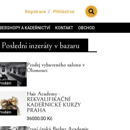
Registrace
Přihlásit se
BERSHOPY A KADEŘNICTVÍ
KONTAKT
OBCHOD
Poslední inzeráty v bazaru
Prodej vybaveného salonu v
Olomouci
Prodám
Hair Academy -
REKVALIFIKAČNÍ
KADEŘNICKÉ KURZY
PRAHA
Prodám
36000.00 Kč
První česká Barber Academie