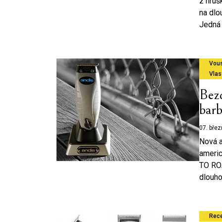
z hruš
na dlo
Jedná s
Vou
Vlas
Bez
barb
07. bře
Nová a
americ
TO RO
dlouho
Rec