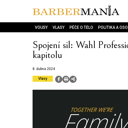
VOUSY
VLASY
PÉČE O TĚLO
POLITIKA A OS
Spojení sil: Wahl Profess
kapitolu
8. dubna 2024
Vlasy