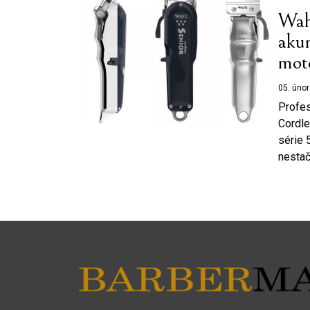
Wah
akum
mot
05. úno
Profes
Cordle
série 
nestač