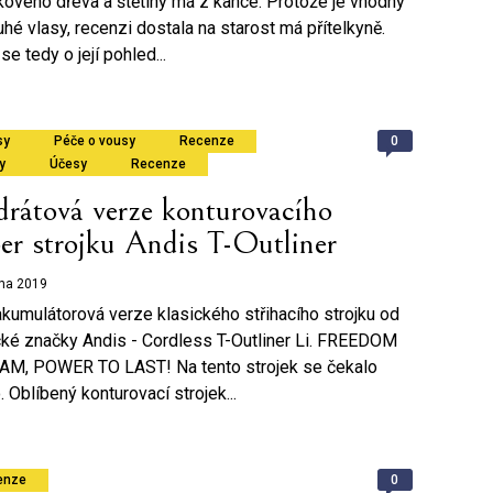
kového dřeva a štětiny má z kance. Protože je vhodný
uhé vlasy, recenzi dostala na starost má přítelkyně.
e tedy o její pohled...
0
sy
Péče o vousy
Recenze
y
Účesy
Recenze
drátová verze konturovacího
er strojku Andis T-Outliner
zna 2019
kumulátorová verze klasického střihacího strojku od
ké značky Andis - Cordless T-Outliner Li. FREEDOM
AM, POWER TO LAST! Na tento strojek se čekalo
. Oblíbený konturovací strojek...
0
enze