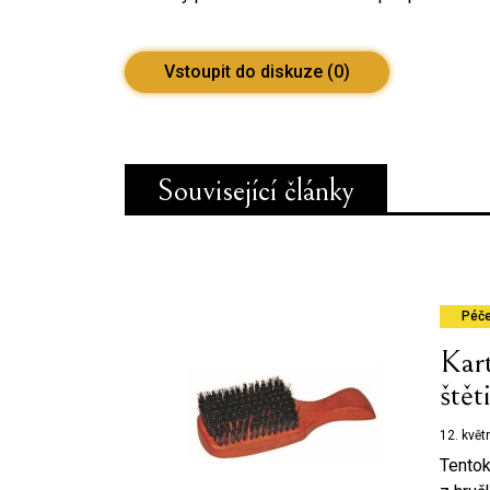
Vstoupit do diskuze (0)
Související články
Péče
Kart
štět
12. kvě
Tentok