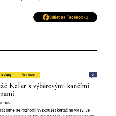
Sdílet na Facebooku
0
 o vlasy
Recenze
áč Keller s výběrovými kančími
inami
tna 2022
rát jsme se rozhodli vyzkoušet kartáč na vlasy. Je