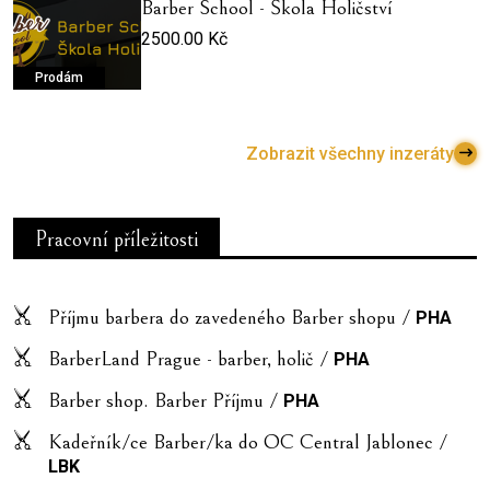
Barber School - Škola Holičství
2500.00 Kč
Prodám
Zobrazit všechny inzeráty
Pracovní příležitosti
Příjmu barbera do zavedeného Barber shopu /
PHA
BarberLand Prague - barber, holič /
PHA
Barber shop. Barber Příjmu /
PHA
Kadeřník/ce Barber/ka do OC Central Jablonec /
LBK