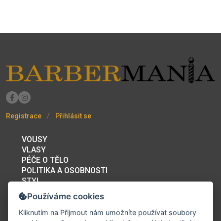
Registrace
Přihlásit se
VOUSY
VLASY
PÉČE O TĚLO
POLITIKA A OSOBNOSTI
STYL
BAZAR
Používáme cookies
PRACOVNÍ PŘÍLEŽITOSTI
FÓRUM
Kliknutím na
Přijmout
nám umožníte používat soubory