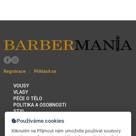
Registrace
Přihlásit se
VOUSY
VLASY
PÉČE O TĚLO
POLITIKA A OSOBNOSTI
STYL
BAZAR
Používáme cookies
PRACOVNÍ PŘÍLEŽITOSTI
FÓRUM
Kliknutím na
Přijmout
nám umožníte používat soubory