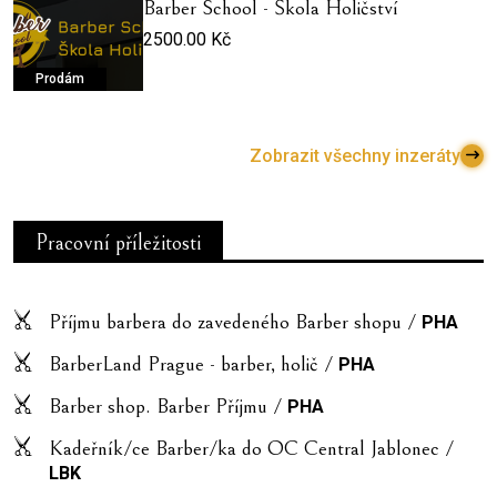
Barber School - Škola Holičství
2500.00 Kč
Prodám
Zobrazit všechny inzeráty
Pracovní příležitosti
Příjmu barbera do zavedeného Barber shopu /
PHA
BarberLand Prague - barber, holič /
PHA
Barber shop. Barber Příjmu /
PHA
Kadeřník/ce Barber/ka do OC Central Jablonec /
LBK