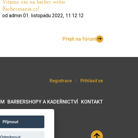
Vítáme vás na barber webu
Barbermania.cz!
od
admin
01. listopadu 2022, 11:12:12
Přejít na fórum
Registrace
Přihlásit se
UM
BARBERSHOPY A KADEŘNICTVÍ
KONTAKT
Přijmout
Odmítnout