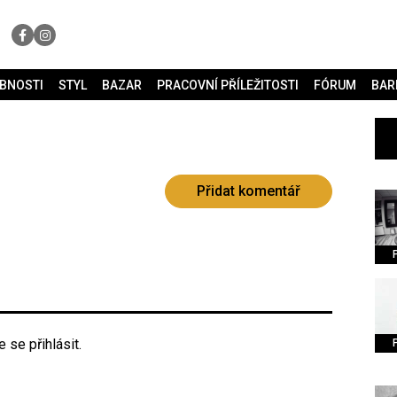
OBNOSTI
STYL
BAZAR
PRACOVNÍ PŘÍLEŽITOSTI
FÓRUM
BAR
Přidat komentář
 se přihlásit.