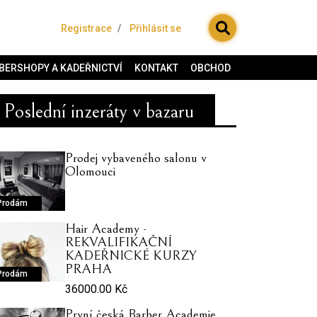
Registrace
Přihlásit se
BERSHOPY A KADEŘNICTVÍ
KONTAKT
OBCHOD
Poslední inzeráty v bazaru
Prodej vybaveného salonu v
Olomouci
Prodám
Hair Academy -
REKVALIFIKAČNÍ
KADEŘNICKÉ KURZY
PRAHA
Prodám
36000.00 Kč
První česká Barber Academie