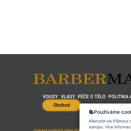
VOUSY
VLASY
PÉČE O TĚLO
POLITIKA
Obchod
Používáme coo
Kliknutím na
Přijmout
n
eshopu. Více in
Ochrana osobních údajů GDPR