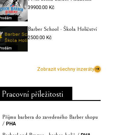
39900.00 Kč
Prodám
Barber School - Škola Holičství
2500.00 Kč
Prodám
Zobrazit všechny inzeráty
Pracovní příležitosti
Příjmu barbera do zavedeného Barber shopu
/
PHA
BarberLand Prague - barber, holič /