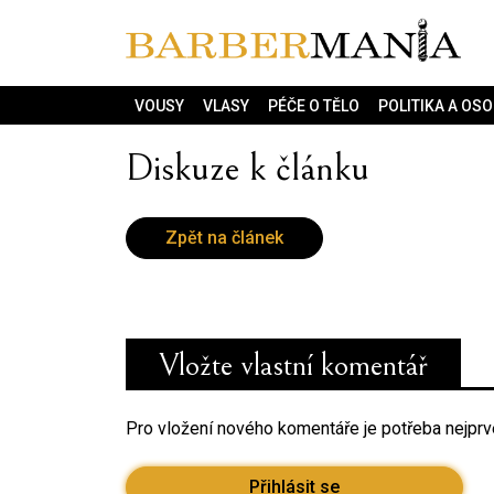
VOUSY
VLASY
PÉČE O TĚLO
POLITIKA A OS
Diskuze k článku
Zpět na článek
Vložte vlastní komentář
Pro vložení nového komentáře je potřeba nejprve
Přihlásit se