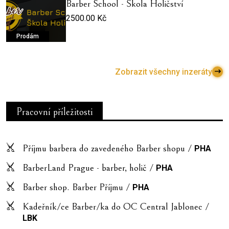
Barber School - Škola Holičství
2500.00 Kč
Prodám
Zobrazit všechny inzeráty
Pracovní příležitosti
Příjmu barbera do zavedeného Barber shopu /
PHA
BarberLand Prague - barber, holič /
PHA
Barber shop. Barber Příjmu /
PHA
Kadeřník/ce Barber/ka do OC Central Jablonec /
LBK