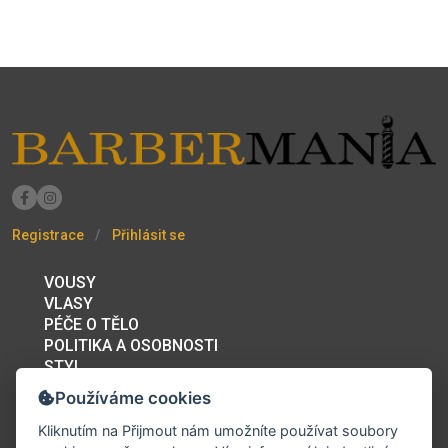
Registrace
Přihlásit se
VOUSY
VLASY
PÉČE O TĚLO
POLITIKA A OSOBNOSTI
STYL
BAZAR
Používáme cookies
PRACOVNÍ PŘÍLEŽITOSTI
FÓRUM
Kliknutím na
Přijmout
nám umožníte používat soubory